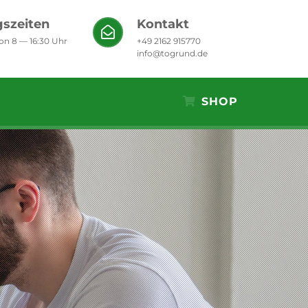
szeiten
Kontakt
von 8 — 16:30 Uhr
+49 2162 915770
info@togrund.de
SHOP