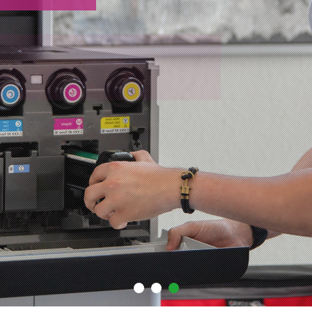
OPIEREN
le Programm
ice ganz vorn!