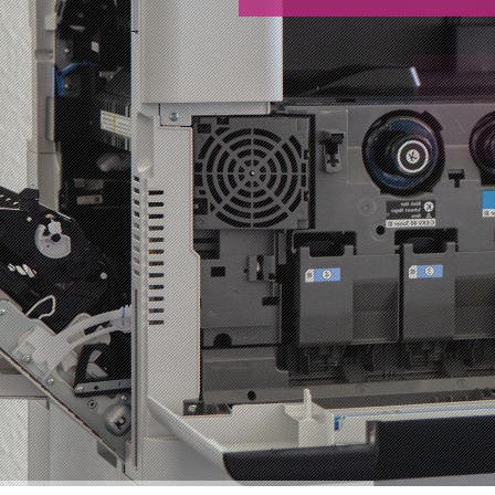
K
Wir bieten das vol
und sind beim Serv