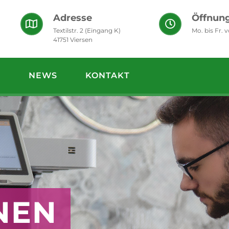
Adresse
Öffnung
Textilstr. 2 (Eingang K)
Mo. bis Fr. 
41751 Viersen
S
NEWS
KONTAKT
NEN