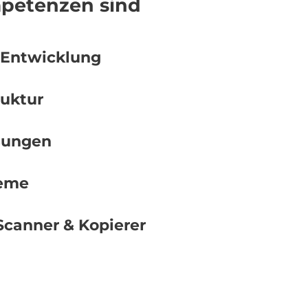
petenzen sind
 Entwicklung
ruktur
sungen
eme
Scanner & Kopierer