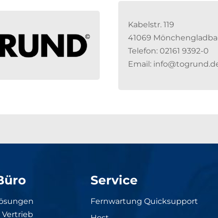
Kabelstr. 119
41069 Mönchengladba
Telefon: 02161 9392-0
Email: info@togrund.d
Büro
Service
Lösungen
Fernwartung Quicksupport
Vertrieb
Host