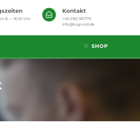
szeiten
Kontakt
von 8 — 16:30 Uhr
+49 2162 915770
info@togrund.de
SHOP
k