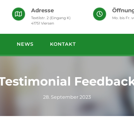
Adresse
Öffnung
Textilstr. 2 (Eingang K)
Mo. bis Fr. 
41751 Viersen
S
NEWS
KONTAKT
Testimonial Feedbac
28. September 2023