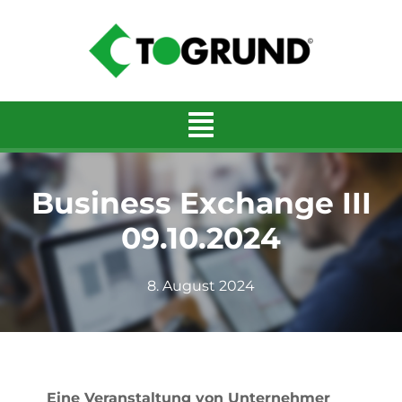
Zum
Inhalt
springen
Business Exchange III
09.10.2024
8. August 2024
Eine Veranstaltung von Unternehmer