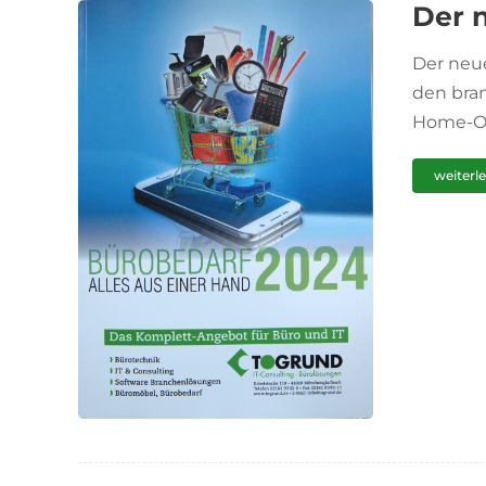
Der 
Der neu
den bran
Home-Off
weiterl