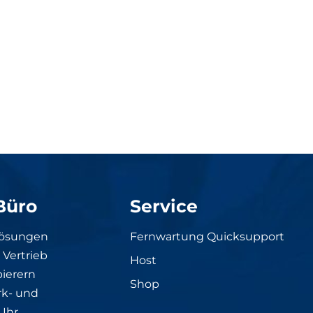
Büro
Service
Lösungen
Fernwartung Quicksupport
Vertrieb
Host
ierern
Shop
rk- und
Ihr