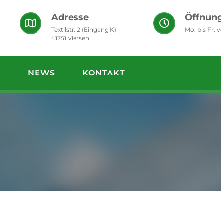
Adresse
Öffnung
Textilstr. 2 (Eingang K)
Mo. bis Fr. 
41751 Viersen
S
NEWS
KONTAKT