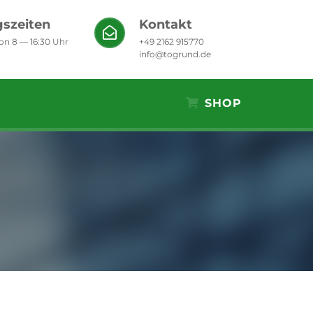
szeiten
Kontakt
von 8 — 16:30 Uhr
+49 2162 915770
info@togrund.de
SHOP