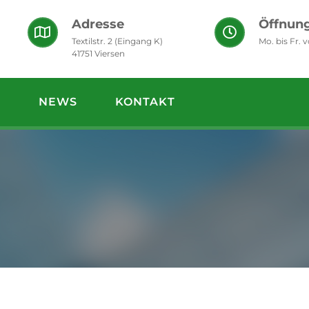
Adresse
Öffnung
Textilstr. 2 (Eingang K)
Mo. bis Fr. 
41751 Viersen
S
NEWS
KONTAKT