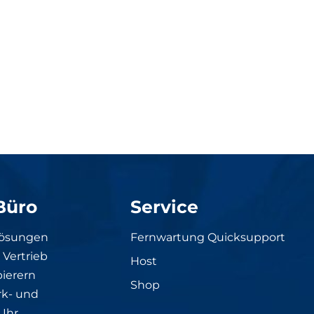
Büro
Service
Lösungen
Fernwartung Quicksupport
Vertrieb
Host
ierern
Shop
rk- und
Ihr