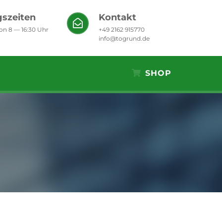
szeiten
Kontakt
von 8 — 16:30 Uhr
+49 2162 915770
info@togrund.de
SHOP