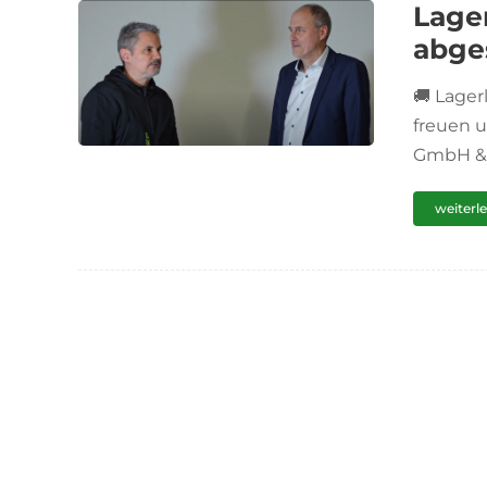
Lage
abge
🚚 Lager
freuen u
GmbH & 
weiterl