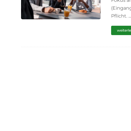
Fokus am
(Eingang
Pflicht. ...
weiterl