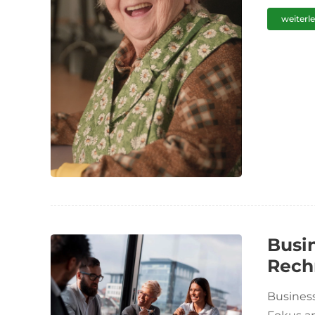
weiterl
Busi
Rech
Business