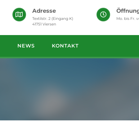
Adresse
Öffnung
Textilstr. 2 (Eingang K)
Mo. bis Fr. 
41751 Viersen
S
NEWS
KONTAKT