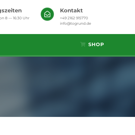
szeiten
Kontakt
von 8 — 16:30 Uhr
+49 2162 915770
info@togrund.de
SHOP