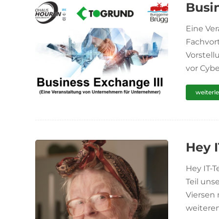
Busin
Eine Ve
Fachvor
Vorstell
vor Cybe
weiterl
Hey I
Hey IT-T
Teil uns
Viersen 
weiterent